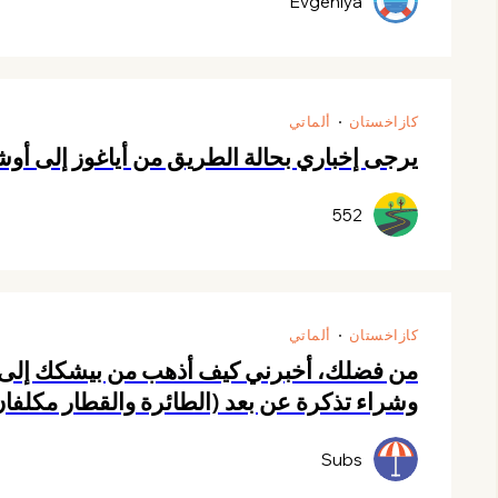
Evgeniya
كازاخستان
ألماتي
يرجى إخباري بحالة الطريق من أياغوز إلى أوش
552
كازاخستان
ألماتي
من فضلك، أخبرني كيف أذهب من بيشكك إلى أل
وشراء تذكرة عن بعد (الطائرة والقطار مكلفا
Subs