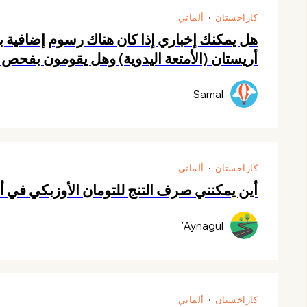
كازاخستان
ألماتي
أريستان (الأمتعة اليدوية) وهل يقومون بفحص لضم
Samal
كازاخستان
ألماتي
أين يمكنني صرف التنج للتومان الأوزبكي في أل
Aynagul'
كازاخستان
ألماتي