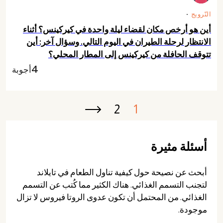
النّرويج
أين هو أرخص مكان لقضاء ليلة واحدة في كيركينس؟ أثناء
الانتظار لرحلة الطيران في اليوم التالي. وسؤال آخر: أين
تتوقف الحافلة من كيركينس إلى المطار المحلي؟
4
أجوبة
2
1
Next ›
أسئلة مثيرة
أبحث عن نصيحة حول كيفية تناول الطعام في تايلاند
لتجنب التسمم الغذائي. هناك الكثير مما كُتب عن التسمم
الغذائي. من المحتمل أن تكون عدوى الروتا فيروس لا تزال
موجودة.