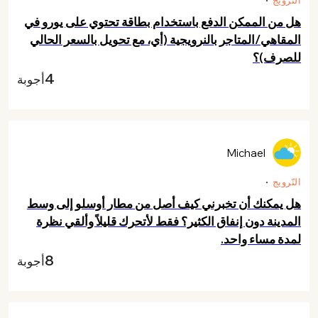
النّرويج
هل من الممكن الدفع باستخدام بطاقة تحتوي على يورو في
المقاهي/المتاجر بالنرويجية (أي، مع تحويل بالسعر الحالي
للصرف)؟
4
أجوبة
Michael
النّرويج
هل يمكنك أن تخبرني كيف أصل من مطار أوسلو إلى وسط
المدينة دون إنفاق الكثير؟ فقط لأتحرك قليلاً وألقي نظرة
لمدة مساء واحد.
8
أجوبة