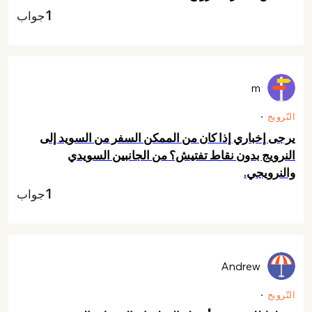
1
جواب
m
النّرويج
يرجى إخباري إذا كان من الممكن السفر من السويد إلى
النرويج بدون نقاط تفتيش؟ من الجانبين السويدي
والنرويجي.
1
جواب
Andrew
النّرويج