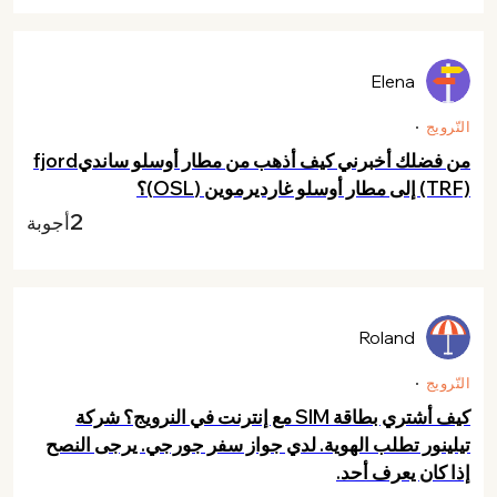
Elena
النّرويج
من فضلك أخبرني كيف أذهب من مطار أوسلو سانديfjord
(TRF) إلى مطار أوسلو غارديرموين (OSL)؟
2
أجوبة
Roland
النّرويج
كيف أشتري بطاقة SIM مع إنترنت في النرويج؟ شركة
تيلينور تطلب الهوية. لدي جواز سفر جورجي. يرجى النصح
إذا كان يعرف أحد.