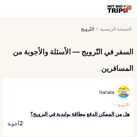
الصفحة الرئيسية
النّرويج
السفر في النّرويج — الأسئلة والأجوبة من
المسافرين
Natalia
النّرويج
هل من الممكن الدفع ببطاقة بولندية في النرويج؟
2
أجوبة