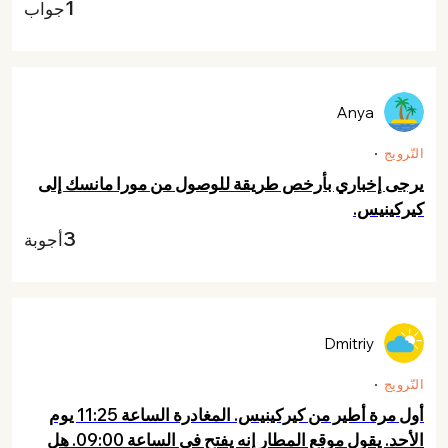
1
جواب
Anya
النّرويج
يرجى إخباري بأرخص طريقة للوصول من مورا مانسك إلى
كيركينيس.
3
أجوبة
Dmitriy
النّرويج
أول مرة أطير من كيركينيس. المغادرة الساعة 11:25 يوم
الأحد. يقول موقع المطار إنه يفتح في الساعة 09:00. هل