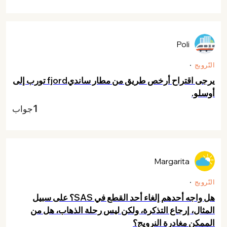
Poli
النّرويج
يرجى اقتراح أرخص طريق من مطار سانديfjord تورب إلى
أوسلو.
1
جواب
Margarita
النّرويج
هل واجه أحدهم إلغاء أحد القطع في SAS؟ على سبيل
المثال، إرجاع التذكرة، ولكن ليس رحلة الذهاب، هل من
الممكن مغادرة النرويج؟