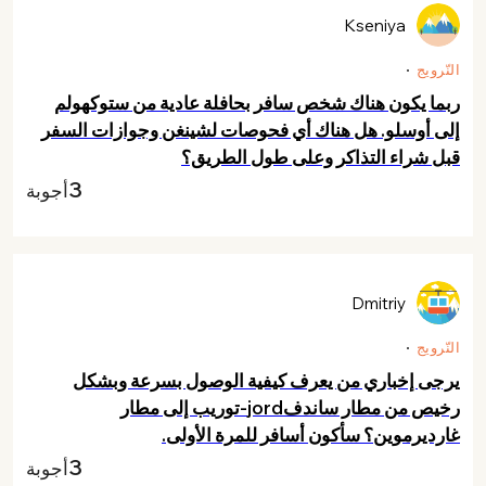
Kseniya
النّرويج
ربما يكون هناك شخص سافر بحافلة عادية من ستوكهولم
إلى أوسلو. هل هناك أي فحوصات لشينغن وجوازات السفر
قبل شراء التذاكر وعلى طول الطريق؟
3
أجوبة
Dmitriy
النّرويج
يرجى إخباري من يعرف كيفية الوصول بسرعة وبشكل
رخيص من مطار ساندفjord-توريب إلى مطار
غارديرموين؟ سأكون أسافر للمرة الأولى.
3
أجوبة