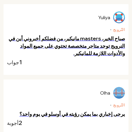
Yuliya
النّرويج
صباح الخير، masters مانيكير، من فضلكم أخبروني أين في
النرويج توجد متاجر متخصصة تحتوي على جميع المواد
والأدوات اللازمة للمانيكير.
1
جواب
Olha
النّرويج
يرجى إخباري بما يمكن رؤيته في أوسلو في يوم واحد؟
2
أجوبة