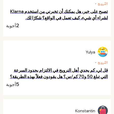
النّرويج
تصبح على خير، هل يمكنك أن تخبرني من استخدم Klarna
لشراء أي شيء، كيف تعمل في الواقع؟ شكرًا لك.
2
أجوبة
Yulya
النّرويج
قل لي، كم يجدي أهل النرويج في الالتزام بحدود السرعة
التي تبلغ 50 و70 كم/س؟ هل يقودون فعلاً بهذه الطريقة؟
5
أجوبة
Konstantin