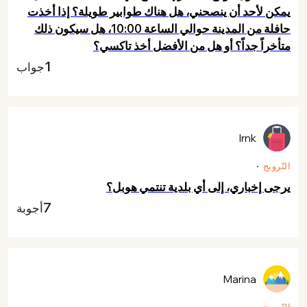
يمكن لأحد أن ينصحني، هل هناك طوابير طويلة؟ إذا أخذت
حافلة من المدينة حوالي الساعة 10:00، هل سيكون ذلك
متأخراً جداً؟ أو هل من الأفضل أخذ تاكسي؟
1
جواب
Irnk
النّرويج
يرجى إخباري، إلى أي بلدية تنتمي هوبل؟
7
أجوبة
Marina