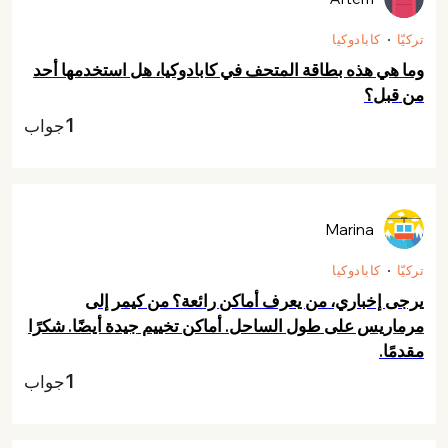
تركيّا
كابادوكيا
وما هي هذه بطاقة المتحف في كابادوكيا، هل استخدمها أحد
من قبل؟
1
جواب
Marina
تركيّا
كابادوكيا
يرجى إخباري، من يعرف أماكن رائعة؟ من كيمر إلى
مرماريس على طول الساحل. أماكن تخييم جيدة أيضًا. شكرًا
مقدمًا.
1
جواب