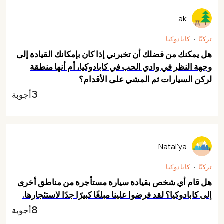
ak
تركيّا
كابادوكيا
هل يمكنك من فضلك أن تخبرني إذا كان بإمكانك القيادة إلى
وجهة النظر في وادي الحب في كابادوكيا، أم أنها منطقة
لركن السيارات ثم المشي على الأقدام؟
3
أجوبة
Natal'ya
تركيّا
كابادوكيا
هل قام أي شخص بقيادة سيارة مستأجرة من مناطق أخرى
إلى كابادوكيا؟ لقد فرضوا علينا مبلغًا كبيرًا جدًا لاستئجارها.
8
أجوبة