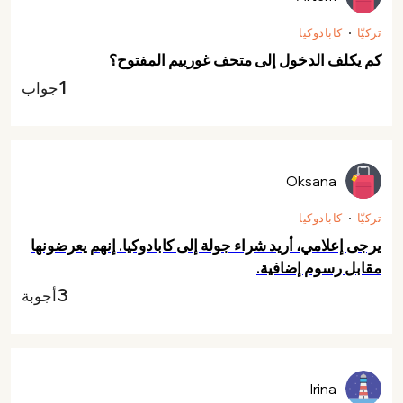
تركيّا
كابادوكيا
كم يكلف الدخول إلى متحف غورييم المفتوح؟
1
جواب
Oksana
تركيّا
كابادوكيا
يرجى إعلامي، أريد شراء جولة إلى كابادوكيا. إنهم يعرضونها
مقابل رسوم إضافية.
3
أجوبة
Irina