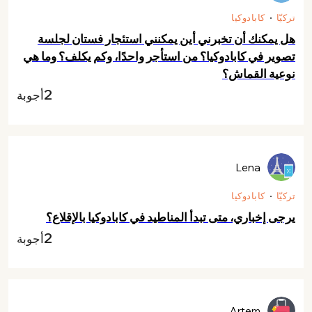
تركيّا
كابادوكيا
هل يمكنك أن تخبرني أين يمكنني استئجار فستان لجلسة
تصوير في كابادوكيا؟ من استأجر واحدًا، وكم يكلف؟ وما هي
نوعية القماش؟
2
أجوبة
Lena
تركيّا
كابادوكيا
يرجى إخباري، متى تبدأ المناطيد في كابادوكيا بالإقلاع؟
2
أجوبة
Artem