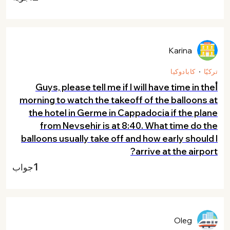
Karina
تركيّا
كابادوكيا
أGuys, please tell me if I will have time in the
morning to watch the takeoff of the balloons at
the hotel in Germe in Cappadocia if the plane
from Nevsehir is at 8:40. What time do the
balloons usually take off and how early should I
arrive at the airport?
1
جواب
Oleg