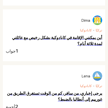
Dima
تركيّا
كابادوكيا
أين يمكنني الإقامة في كابادوكية بشكل رخيص مع عائلتي
لمدة ثلاثة أيام؟
1
جواب
Lena
تركيّا
كابادوكيا
يرجى إخباري، من سافر، كم من الوقت تستغرق الطريق من
غورييم إلى أنطاليا بالضبط؟
2
أجوبة