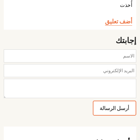
أُخذت
أضف تعليق
إجابتك