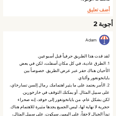
أضف تعليق
أجوبة 2
Adam
لقد قدت هذا الطريق حرفياً قبل أسبوعين.
1. الطرق عادية، في كل مكان أسفلت، لكن في بعض
الأحيان هناك حفر عبر عرض الطريق. خصوصاً بين
بايانخونغور وألتاي.
2. الأمر يعتمد على ما يثير اهتمامك. رمال إلسن تسارخاي،
على سبيل المثال. أو يمكنك التوقف في خارخورين.
لكن بشكل عام، من بايانخونغور إلى خوفد، إنه صحراء
حجرية لا نهاية لها، ليس الجميع يجدها مثيرة للاهتمام هناك.
تبدأ الجبال لاحقاً، على اليمين سيكون، على سبيل المثال،