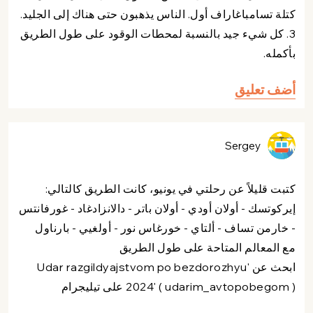
كتلة تسامباغاراف أول. الناس يذهبون حتى هناك إلى الجليد.
3. كل شيء جيد بالنسبة لمحطات الوقود على طول الطريق
بأكمله.
أضف تعليق
Sergey
كتبت قليلاً عن رحلتي في يونيو، كانت الطريق كالتالي:
إيركوتسك - أولان أودي - أولان باتر - دالانزادغاد - غورفانتس
- خارمن تساف - ألتاي - خورغاس نور - أولغيي - بارناول
مع المعالم المتاحة على طول الطريق
ابحث عن 'Udar razgildyajstvom po bezdorozhyu
2024' ( udarim_avtopobegom ) على تيليجرام