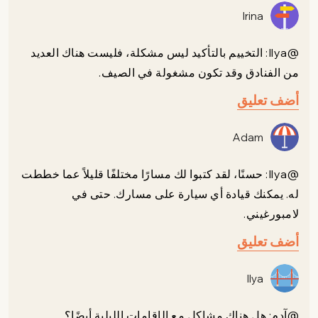
Irina
@Ilya: التخييم بالتأكيد ليس مشكلة، فليست هناك العديد
من الفنادق وقد تكون مشغولة في الصيف.
أضف تعليق
Adam
@Ilya: حسنًا، لقد كتبوا لك مسارًا مختلفًا قليلاً عما خططت
له. يمكنك قيادة أي سيارة على مسارك. حتى في
لامبورغيني.
أضف تعليق
Ilya
@آدم: هل هناك مشاكل مع الإقامات الليلية أيضًا؟