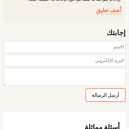
أضف تعليق
إجابتك
أسئلة مماثلة