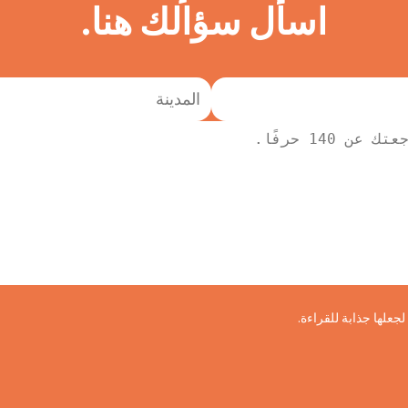
اسأل سؤالك هنا.
علها جذابة للقراءة.