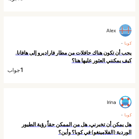
Alex
كوبا
يجب أن تكون هناك حافلات من مطار فاراديرو إلى هافانا.
كيف يمكنني العثور عليها هنا؟
1
جواب
Irina
كوبا
هل يمكن أن تخبرني، هل من الممكن حقاً رؤية الطيور
الوردية (الفلامينغو) في كوبا؟ وأين؟