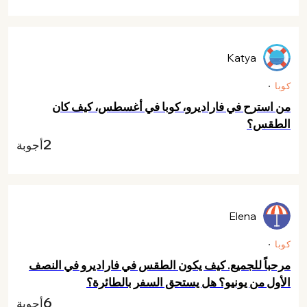
Katya
كوبا
من استرح في فاراديرو، كوبا في أغسطس، كيف كان
الطقس؟
2
أجوبة
Elena
كوبا
مرحباً للجميع. كيف يكون الطقس في فاراديرو في النصف
الأول من يونيو؟ هل يستحق السفر بالطائرة؟
6
أجوبة