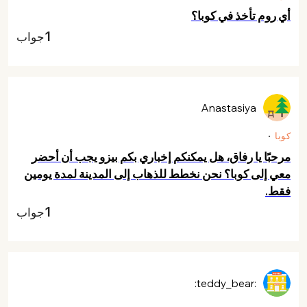
أي روم تأخذ في كوبا؟
1
جواب
Anastasiya
كوبا
مرحبًا يا رفاق، هل يمكنكم إخباري بكم بيزو يجب أن أحضر
معي إلى كوبا؟ نحن نخطط للذهاب إلى المدينة لمدة يومين
فقط.
1
جواب
:teddy_bear: