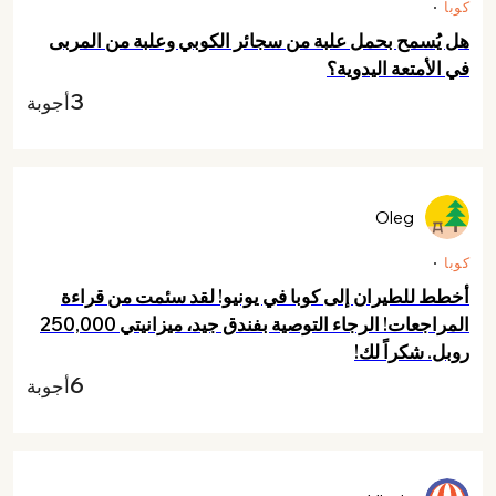
كوبا
هل يُسمح بحمل علبة من سجائر الكوبي وعلبة من المربى
في الأمتعة اليدوية؟
3
أجوبة
Oleg
كوبا
أخطط للطيران إلى كوبا في يونيو! لقد سئمت من قراءة
المراجعات! الرجاء التوصية بفندق جيد، ميزانيتي 250,000
روبل. شكراً لك!
6
أجوبة