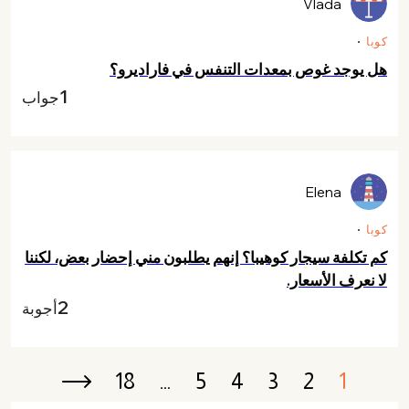
Vlada
كوبا
هل يوجد غوص بمعدات التنفس في فاراديرو؟
1
جواب
Elena
كوبا
كم تكلفة سيجار كوهيبا؟ إنهم يطلبون مني إحضار بعض، لكننا
لا نعرف الأسعار.
2
أجوبة
18
…
5
4
3
2
1
Next ›