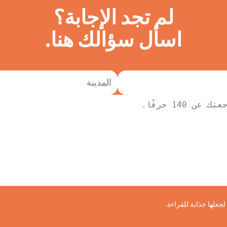
لم تجد الإجابة؟
اسأل سؤالك هنا.
علها جذابة للقراءة.