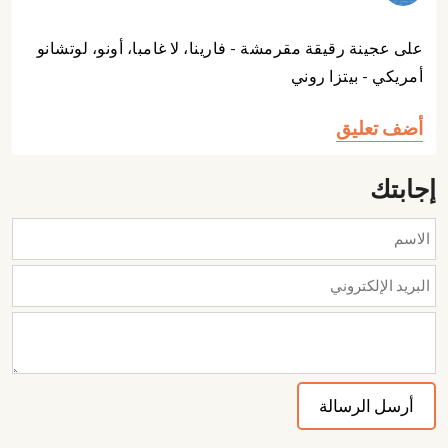
على عجينة رقيقة مقرمشة - فارينا، لا غامبا، أونو، لوتشانو
أمريكي - بيتزا روني
أضف تعليق
إجابتك