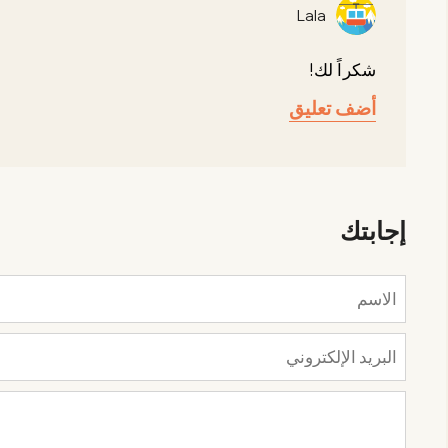
Lala
شكراً لك!
أضف تعليق
إجابتك