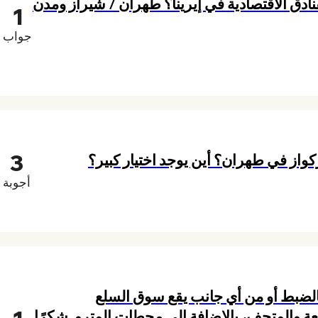
دق الاقتصادية في إيرينا؟ طهران / شيراز ومدن
1
جواب
3
واز في طهران؟ أين يوجد اختيار كبير؟
أجوبة
بالضبط أو من أي جانب يقع سوق السلع
عة والمتحف، بالإضافة إلى محطات المترو. شكرًا