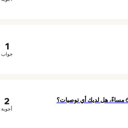
1
جواب
2
أجوبة