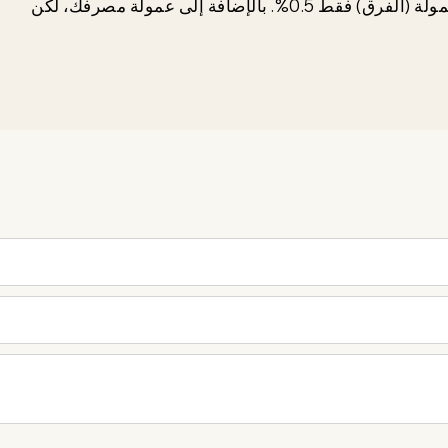
@Vitaliy: اسحب المبالغ واشترِ الدولارات. ستكون العمولة (الفرق) فقط 0.5%. بالإضافة إلى عمولة مصرفك، لكن