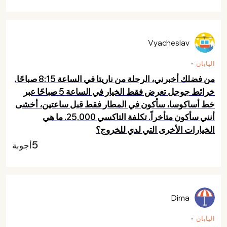
Vyacheslav
اليابان
من فضلك أخبرني، الرحلة من ناريتا في الساعة 8:15 صباحًا.
خرائط جوجل تعرض فقط الخيار في الساعة 5 صباحًا عبر
خط أساكوسا، سأكون في المطار فقط قبل ساعتين، أخشى
أنني سأكون متأخراً. تكلفة التاكسي 25,000. ما هي
الخيارات الأخرى التي لدي للخروج؟
5
أجوبة
Dima
اليابان