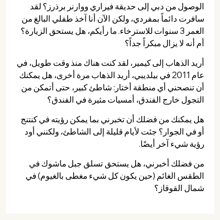
الوصول من دبي إلى حديقة فيراري ووارنر برذرز؟ لقد
سافرت دائماً بمفردي، ولكن الآن أنا آخذ طفلي البالغ من
العمر 3 سنوات للاسترخاء. ما رأيكم، هل يستحق الزيارة؟
أم أنه لا يزال مبكراً جداً؟
أريد الذهاب إلى كيمير، لقد كنت هناك منذ وقت طويل، في
عام 2011 في بيلديبي، أريد الذهاب مرة أخرى، هل يمكنك
أن تنصحني أي منطقة أختار: شاطئ كبير، حتى أتمكن من
التجول خارج الفندق، أمسيات مثيرة في الفندق؟
هل يمكنك من فضلك أن تخبرني بما يمكن رؤيته في كنتنج
أو في الجوار؟ جئت لأيام قليلة إلى الشاطئ، ولكنني أود
رؤية شيء آخر أيضًا.
من فضلك أخبرني، هل يستحق تسلق جبل ماشوك في
الطقس الغائم (حين يكون كل شيء مغطى بالغيوم) في
شمال القوقاز؟