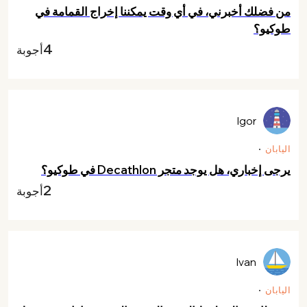
من فضلك أخبرني، في أي وقت يمكننا إخراج القمامة في
طوكيو؟
4
أجوبة
Igor
اليابان
يرجى إخباري، هل يوجد متجر Decathlon في طوكيو؟
2
أجوبة
Ivan
اليابان