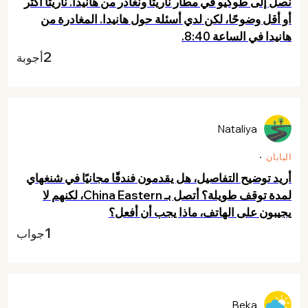
نصل إلى طوكيو في مطار ناريتا ونغادر من هانيدا. ناريتا أكثر
أو أقل وضوحًا، لكن لدي أسئلة حول هانيدا. المغادرة من
هانيدا في الساعة 8:40.
2
أجوبة
Nataliya
اليابان
أريد توضيح التفاصيل، هل يقدمون فندقًا مجانيًا في شنغهاي
لمدة توقف طويلة؟ أتصل بـ China Eastern، لكنهم لا
يجيبون على الهاتف، ماذا يجب أن أفعل؟
1
جواب
Beka