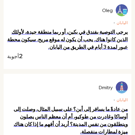
Oleg
اليابان
يرجى التوصية بفندق في بكين، أو ربما منطقة جيدة، لأولئك
الذين كانوا هناك. يجب أن يكون له موقع مريح. سيكون محطة
عبور لمدة 3 أيام في الطريق من اليابان.
2
أجوبة
Dmitry
اليابان
من عادةً ما يسافر إلى أين؟ على سبيل المثال، وصلت إلى
أوساكا وغادرت من طوكيو، أم أن معظم الناس يصلون
وينطلقون من نفس المدينة؟ أريد أن أفهم ما إذا كان هناك
ميزة لمطارات منفصلة.