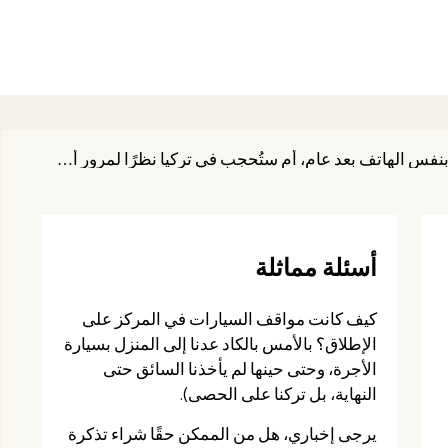
قل لي، إذا اشتريت شريحة SIM سياحية في تركيا وبقيت لمدة أسبوع، هل سأكون قادرًا على الدخول بنفس الهاتف بعد عام، أم ستُحجب في تركيا نظرًا لمرور أكثر من 120 يومًا؟
أسئلة مماثلة
كيف كانت مواقف السيارات في المركز على
الإطلاق؟ بالأمس بالكاد عدنا إلى المنزل بسيارة
الأجرة، وحتى حينها لم يأخذنا السائق حتى
النهاية، بل تركنا على الحصى).
يرجى إخباري، هل من الممكن حقًا شراء تذكرة