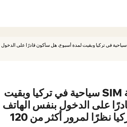
قل لي، إذا اشتريت شريحة SIM سياحية في تركيا وبقيت
رًا على الدخول بنفس الهاتف
بعد عام، أم ستُحجب في تركيا نظرًا لمرور أكثر من 120