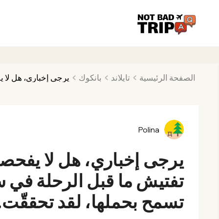
الصفحة الرئيسية
تايلاند
بانكوك
يرجى إخباري، هل لا 
Polina
يرجى إخباري، هل لا يفحص
تفتيش ما قبل الرحلة في 
تسمح بحملها، لقد تحققّت.