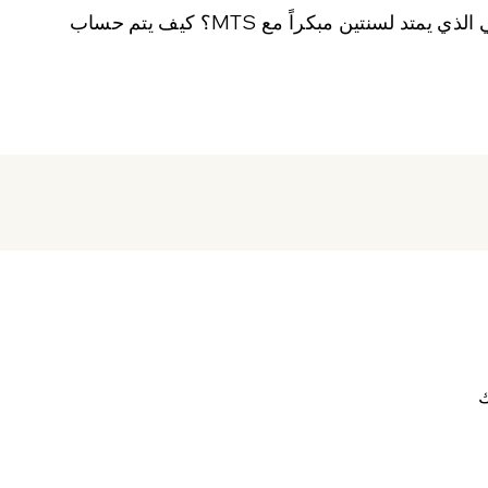
هل يمكنك أن تخبرني من أنهى عقد الإنترنت المنزلي الذي يمتد لسنتين مبكراً مع MTS؟ كيف يتم حساب