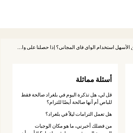
نحن قادمون إلى بلغراد لمدة أسبوع، هل يستحق الحصول على بطاقة SIM محلية أم أنه من الأسهل استخدام الواي فاي المجاني؟ إذا حصلنا على واحدة، هل يمكنك أن تعطي بعض التوصيات؟
أسئلة مماثلة
قل لي، هل تذكرة اليوم في بلغراد صالحة فقط
للباص أم أنها صالحة أيضًا للترام؟
هل تعمل الترامات ليلاً في بلغراد؟
من فضلك أخبرني، ما هو مكان الوجبات