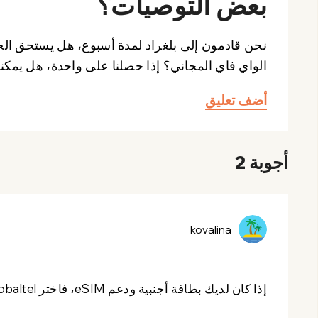
بعض التوصيات؟
الواي فاي المجاني؟ إذا حصلنا على واحدة، هل يم
أضف تعليق
أجوبة 2
kovalina
إذا كان لديك بطاقة أجنبية ودعم eSIM، فاختر globaltel - إنها رخيصة وتعمل بشكل رائع