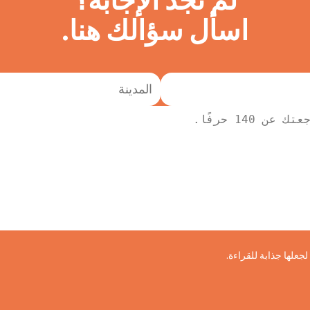
اسأل سؤالك هنا.
علها جذابة للقراءة.