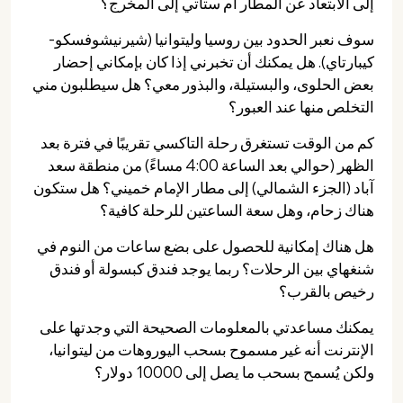
إلى الابتعاد عن المطار أم ستأتي إلى المخرج؟
سوف نعبر الحدود بين روسيا وليتوانيا (شيرنيشوفسكو-
كيبارتاي). هل يمكنك أن تخبرني إذا كان بإمكاني إحضار
بعض الحلوى، والبستيلة، والبذور معي؟ هل سيطلبون مني
التخلص منها عند العبور؟
كم من الوقت تستغرق رحلة التاكسي تقريبًا في فترة بعد
الظهر (حوالي بعد الساعة 4:00 مساءً) من منطقة سعد
آباد (الجزء الشمالي) إلى مطار الإمام خميني؟ هل ستكون
هناك زحام، وهل سعة الساعتين للرحلة كافية؟
هل هناك إمكانية للحصول على بضع ساعات من النوم في
شنغهاي بين الرحلات؟ ربما يوجد فندق كبسولة أو فندق
رخيص بالقرب؟
يمكنك مساعدتي بالمعلومات الصحيحة التي وجدتها على
الإنترنت أنه غير مسموح بسحب اليوروهات من ليتوانيا،
ولكن يُسمح بسحب ما يصل إلى 10000 دولار؟