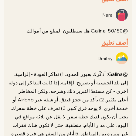
Nara
@Galina: 50/50 هل سيطلبون المبلغ من أموالك
أضف تعليق
Dmitriy
@Galina: أذكّرك بعبور الحدود. 1) تذاكر العودة - إلزامية.
إلى بلد الجنسية أو تصريح الإقامة. إذا كانت التذاكر إلى دولة
أخرى - كن مستعدًا لتبرير ذلك وشرحه. ولكن المخاطر
أعلى بكثير. 2) تأكد من حجز فندق. أو شقة عبر Airbnb أو
خدمة أخرى. لا يوجد فرق كبير. 3) تعرف على خطة سفرك.
يجب أن تكون لديك خطة سفر. لا تقل عن ثلاثة مواقع في
اليوم. على مدار الأيام. منطقية، حتى لا تكون هناك قفزات
غير مبررة بين المناطق. 5 أيام من السفر هي فترة قصيرة