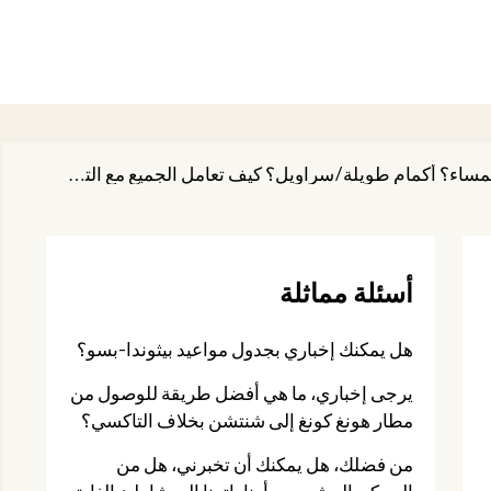
يرجى إعلامي، من الذي يقضي إجازة مع الأطفال؟ نحن نسافر إلى كوبا للمرة الأولى) ماذا ترتدي في المساء؟ أكمام طويلة/سراويل؟ كيف تعامل الجميع مع التكيف؟ شكرًا مقدمًا!
أسئلة مماثلة
هل يمكنك إخباري بجدول مواعيد بيثوندا-بسو؟
يرجى إخباري، ما هي أفضل طريقة للوصول من
مطار هونغ كونغ إلى شنتشن بخلاف التاكسي؟
من فضلك، هل يمكنك أن تخبرني، هل من