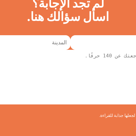
لم تجد الإجابة؟
اسأل سؤالك هنا.
علها جذابة للقراءة.