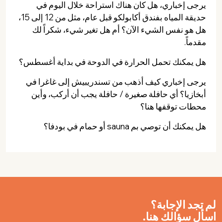
يرجى إخباري، هل كان هناك استراحة خلال اليوم في
حديقة المياه بفندق أكابولكو قبل عام، مثل من 12 إلى 15،
هل هو نفس الشيء الآن؟ أم هل تغير شيء، شكراً لك
مقدماً.
هل يمكنك تحمل الحرارة في الدوحة في بداية أغسطس؟
يرجى إخباري كيف أذهب من تسندريبيش إلى غاغرا في
أبخازيا؟ أي حافلة صغيرة / حافلة يجب أن أركب، وأين
محطات توقفها هنا؟
هل يمكنك أن توصي بم sauna أو حمام في بودفا؟
لم تجد الإجابة؟
اسأل سؤالك هنا.