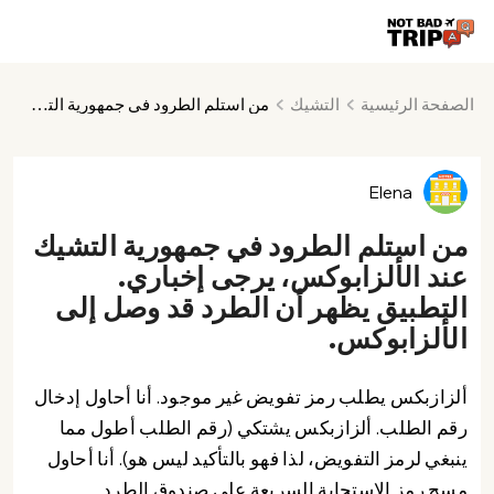
الصفحة الرئيسية
التشيك
من استلم الطرود في جمهورية التشيك عند الألزابوكس، يرجى إخباري. التطبيق يظهر أن الطرد قد وصل إلى الألزابوكس.
Elena
من استلم الطرود في جمهورية التشيك
عند الألزابوكس، يرجى إخباري.
التطبيق يظهر أن الطرد قد وصل إلى
الألزابوكس.
ألزازبكس يطلب رمز تفويض غير موجود. أنا أحاول إدخال
رقم الطلب. ألزازبكس يشتكي (رقم الطلب أطول مما
ينبغي لرمز التفويض، لذا فهو بالتأكيد ليس هو). أنا أحاول
مسح رمز الاستجابة السريعة على صندوق الطرد