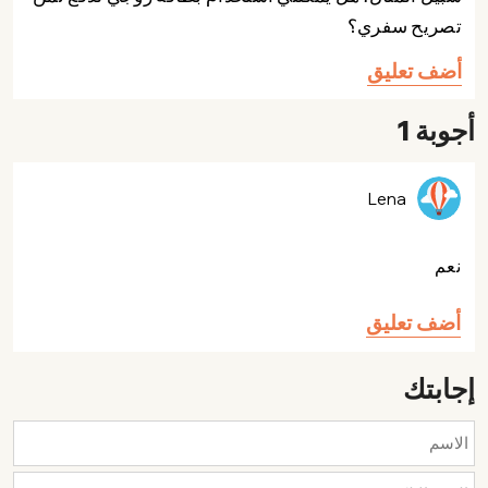
تصريح سفري؟
أضف تعليق
أجوبة 1
Lena
نعم
أضف تعليق
إجابتك