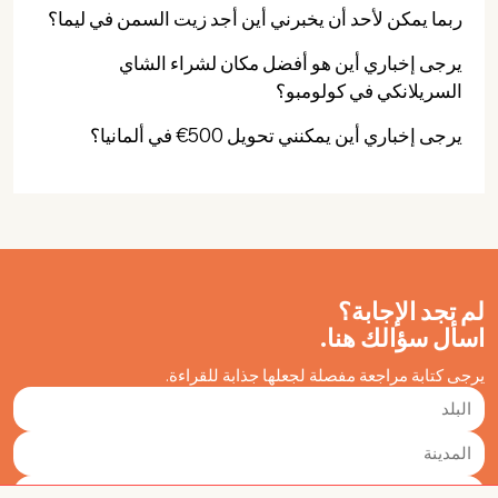
ربما يمكن لأحد أن يخبرني أين أجد زيت السمن في ليما؟
يرجى إخباري أين هو أفضل مكان لشراء الشاي
السريلانكي في كولومبو؟
يرجى إخباري أين يمكنني تحويل 500€ في ألمانيا؟
لم تجد الإجابة؟
اسأل سؤالك هنا.
يرجى كتابة مراجعة مفصلة لجعلها جذابة للقراءة.