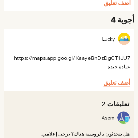
أضف تعليق
أجوبة 4
Lucky
https://maps.app.goo.gl/KaayeBnDzDgCT1JU7
عيادة جيدة
أضف تعليق
تعليقات 2
Asem
هل يتحدثون بالروسية هناك؟ يرجى إعلامي.