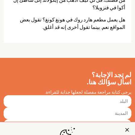
أكوا في فنزويلا؟
هل يعمل مطعم هارد روك في هونغ كونغ؟ تقول بعض
المواقع نعم. بينما تقول أخرى إنه قد أغلق.
لم تجد الإجابة؟
اسأل سؤالك هنا.
يرجى كتابة مراجعة مفصلة لجعلها جذابة للقراءة.