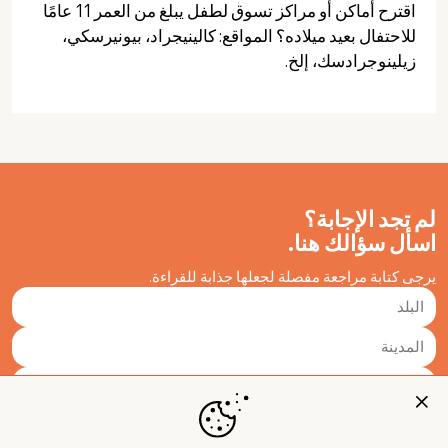
اقترح أماكن أو مراكز تسوق لطفل يبلغ من العمر 11 عامًا
للاحتفال بعيد ميلاده؟ المواقع: كالينيجراد، بيونيرسكي،
زيلينوجرادسك، إلخ.
لم تجد الإجابة؟
اسأل سؤالك هنا.
يرجى كتابة مراجعة مفصلة لجعلها جذابة للقراءة.