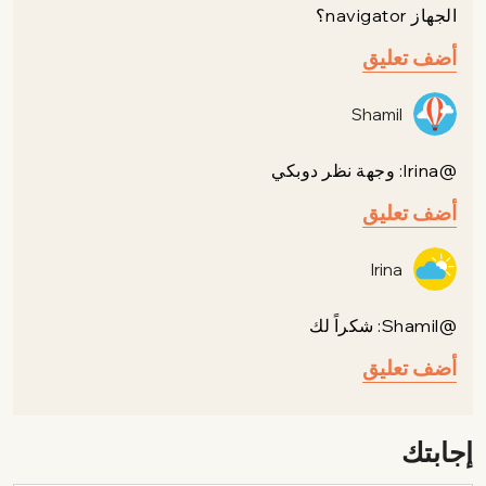
الجهاز navigator؟
أضف تعليق
Shamil
@Irina: وجهة نظر دوبكي
أضف تعليق
Irina
@Shamil: شكراً لك
أضف تعليق
إجابتك